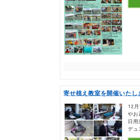
寄せ植え教室を開催いたし
12
やお
日用
デュ