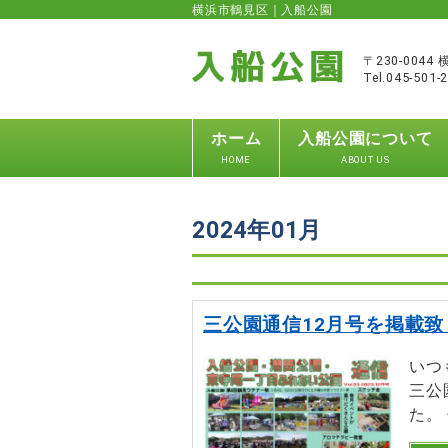
横浜市鶴見区｜入船公園
〒230-004
Tel.045-501-
ホーム
入船公園について
HOME
ABOUT US
2024年01月
三公園通信12月号を掲載致
いつ
三公
た。