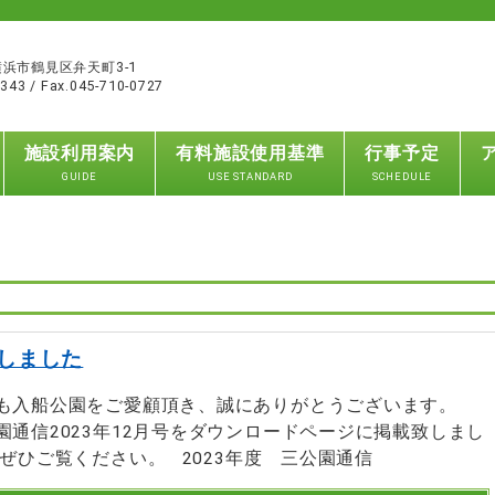
4 横浜市鶴見区弁天町3-1
2343 / Fax.045-710-0727
施設利用案内
有料施設使用基準
行事予定
GUIDE
USE STANDARD
SCHEDULE
しました
も入船公園をご愛顧頂き、誠にありがとうございます。
園通信2023年12月号をダウンロードページに掲載致しまし
 ぜひご覧ください。 2023年度 三公園通信