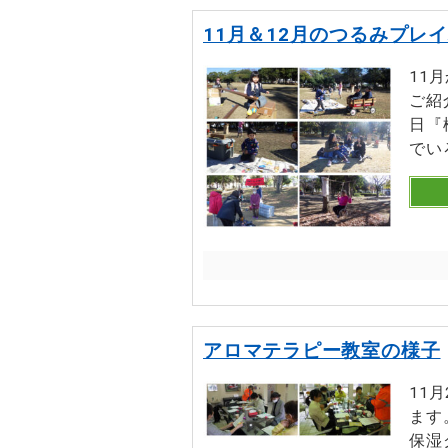
11月＆12月のつるみプレ
11
ご紹
日『
でいろ
アロマテラピー教室の様子
11
ます
保湿