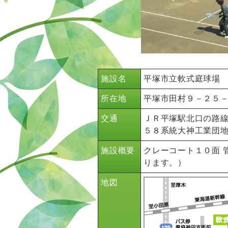
施設名
平塚市立軟式庭球場
所在地
平塚市田村９－２５
交通
ＪＲ平塚駅北口の路線
５８系統大神工業団地
施設概要
クレーコート１０面 
ります。）
地図