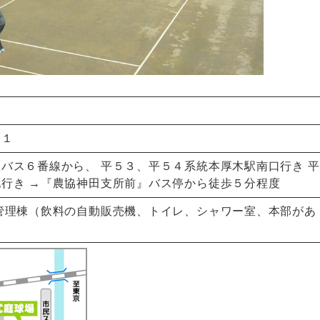
－１
バス６番線から、 平５３、平５４系統本厚木駅南口行き 平
行き →『農協神田支所前』バス停から徒歩５分程度
管理棟（飲料の自動販売機、トイレ、シャワー室、本部があ