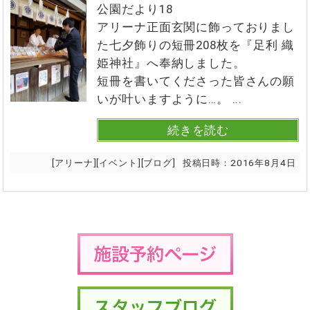
公園だより18
アリーナ正面玄関に飾っておりまし
た七夕飾りの短冊208枚を『足利 織
姫神社』へ奉納しました。
短冊を書いてくださった皆さんの願
いが叶いますように…。 ...
続きを読む
[
アリーナ
][
イベント
][
ブログ
]
投稿日時：
2016年8月4日