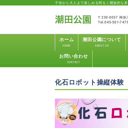
子供から大人まで楽しめる明るく開放的な多
〒230-0037 
Tel.045-501-747
ホーム
潮田公園について
HOME
ABOUT US
お問い合わせ
CONTACT
化石ロボット操縦体験