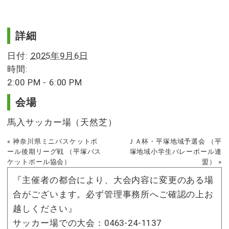
イ
詳細
ベ
日付:
2025年9月6日
ン
時間:
2:00 PM - 6:00 PM
ト
ナ
会場
ビ
馬入サッカー場（天然芝）
ゲ
«
神奈川県ミニバスケットボ
ＪＡ杯・平塚地域予選会 （平
イ
ー
ール後期リーグ戦 （平塚バス
塚地域小学生バレーボール連
ケットボール協会）
盟）
»
ベ
シ
『主催者の都合により、大会内容に変更のある場
ン
ョ
合がございます。必ず管理事務所へご確認の上お
ト
ン
越しください』
ナ
サッカー場での大会：0463-24-1137